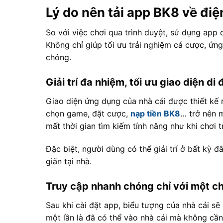
Lý do nên tải app BK8 về điệ
So với việc chơi qua trình duyệt, sử dụng app 
Không chỉ giúp tối ưu trải nghiệm cá cược, ứn
chóng.
Giải trí đa nhiệm, tối ưu giao diện di
Giao diện ứng dụng của nhà cái được thiết kế 
chọn game, đặt cược,
nạp tiền BK8
… trở nên 
mất thời gian tìm kiếm tính năng như khi chơi t
Đặc biệt, người dùng có thể giải trí ở bất kỳ đ
giãn tại nhà.
Truy cập nhanh chóng chỉ với một 
Sau khi cài đặt app, biểu tượng của nhà cái sẽ
một lần là đã có thể vào nhà cái mà không cầ