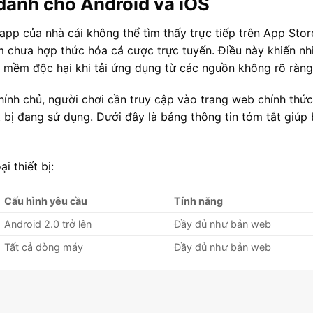
 dành cho Android và iOS
pp của nhà cái không thể tìm thấy trực tiếp trên App Stor
m chưa hợp thức hóa cá cược trực tuyến. Điều này khiến nh
n mềm độc hại khi tải ứng dụng từ các nguồn không rõ ràng
nh chủ, người chơi cần truy cập vào trang web chính thức
ết bị đang sử dụng. Dưới đây là bảng thông tin tóm tắt giúp
i thiết bị:
Cấu hình yêu cầu
Tính năng
Android 2.0 trở lên
Đầy đủ như bản web
Tất cả dòng máy
Đầy đủ như bản web