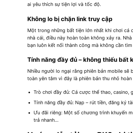
ai yêu thích sự tiện lợi và tốc độ.
Không lo bị chặn link truy cập
Một trong những bất tiện lớn nhất khi chơi cá 
nhà cái, điều này hoàn toàn không xảy ra. Nhà
bạn luôn kết nối thành công mà không cần tìm l
Tính năng đầy đủ – không thiếu bất 
Nhiều người lo ngại rằng phiên bản mobile sẽ 
toàn yên tâm vì đây là phiên bản thu nhỏ hoàn
Trò chơi đầy đủ: Cá cược thể thao, casino, 
Tính năng đầy đủ: Nạp – rút tiền, đăng ký 
Ưu đãi riêng: Một số chương trình khuyến 
trả nhanh…