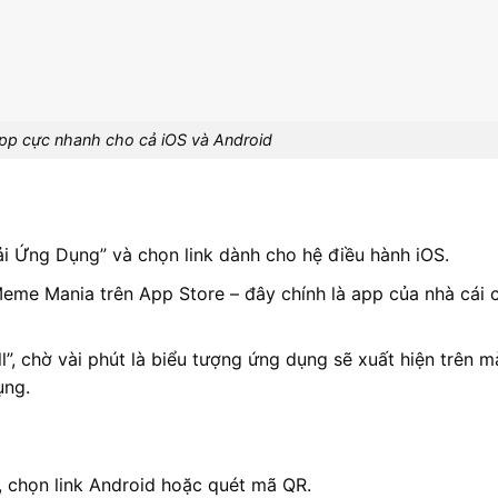
 app cực nhanh cho cả iOS và Android
i Ứng Dụng” và chọn link dành cho hệ điều hành iOS.
eme Mania trên App Store – đây chính là app của nhà cái 
l”, chờ vài phút là biểu tượng ứng dụng sẽ xuất hiện trên m
ụng.
, chọn link Android hoặc quét mã QR.