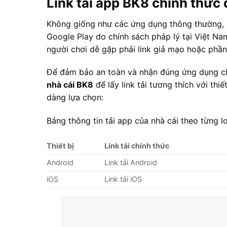
Link tải app BK8 chính thức
Không giống như các ứng dụng thông thường, a
Google Play do chính sách pháp lý tại Việt Na
người chơi dễ gặp phải link giả mạo hoặc phầ
Để đảm bảo an toàn và nhận đúng ứng dụng chí
nhà cái BK8
để lấy link tải tương thích với thi
dàng lựa chọn:
Bảng thông tin tải app của nhà cái theo từng loạ
Thiết bị
Link tải chính thức
Android
Link tải Android
iOS
Link tải iOS