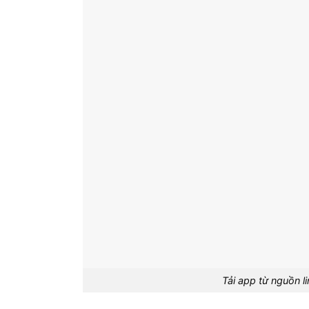
Tải app từ nguồn l