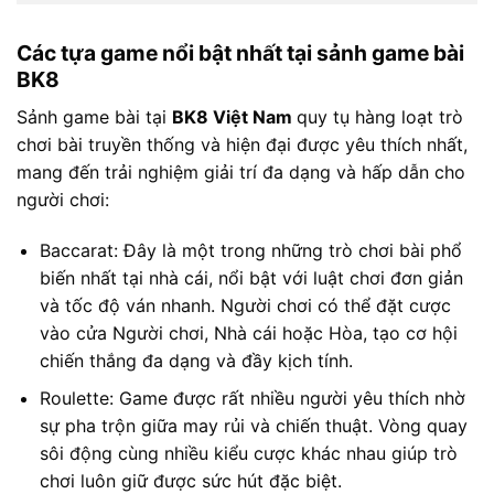
Các tựa game nổi bật nhất tại sảnh game bài
BK8
Sảnh game bài tại
BK8 Việt Nam
quy tụ hàng loạt trò
chơi bài truyền thống và hiện đại được yêu thích nhất,
mang đến trải nghiệm giải trí đa dạng và hấp dẫn cho
người chơi:
Baccarat: Đây là một trong những trò chơi bài phổ
biến nhất tại nhà cái, nổi bật với luật chơi đơn giản
và tốc độ ván nhanh. Người chơi có thể đặt cược
vào cửa Người chơi, Nhà cái hoặc Hòa, tạo cơ hội
chiến thắng đa dạng và đầy kịch tính.
Roulette: Game được rất nhiều người yêu thích nhờ
sự pha trộn giữa may rủi và chiến thuật. Vòng quay
sôi động cùng nhiều kiểu cược khác nhau giúp trò
chơi luôn giữ được sức hút đặc biệt.