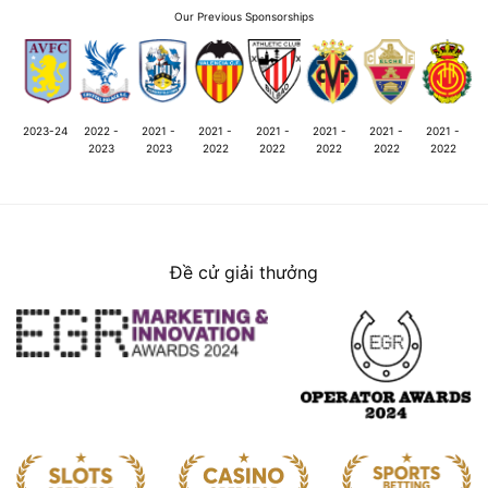
Our Previous Sponsorships
2023-24
2022 -
2021 -
2021 -
2021 -
2021 -
2021 -
2021 -
2023
2023
2022
2022
2022
2022
2022
Đề cử giải thưởng