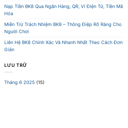
Nạp Tiền BK8 Qua Ngân Hàng, QR, Ví Điện Tử, Tiền Mã
Hóa
Miễn Trừ Trách Nhiệm BK8 – Thông Điệp Rõ Ràng Cho
Người Chơi
Liên Hệ BK8 Chính Xác Và Nhanh Nhất Theo Cách Đơn
Giản
LƯU TRỮ
Tháng 6 2025
(15)