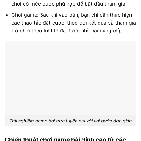
chơi có mức cược phù hợp để bắt đầu tham gia.
Chơi game: Sau khi vào bàn, bạn chỉ cần thực hiện
các thao tác đặt cược, theo dõi kết quả và tham gia
trò chơi theo luật lệ đã được nhà cái cung cấp.
Trải nghiệm game bài trực tuyến chỉ với vài bước đơn giản
Chiến thuật chơi game bài đỉnh cao từ các