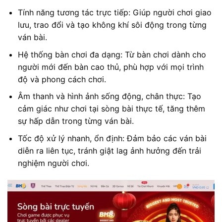
Tính năng tương tác trực tiếp: Giúp người chơi giao
lưu, trao đổi và tạo không khí sôi động trong từng
ván bài.
Hệ thống bàn chơi đa dạng: Từ bàn chơi dành cho
người mới đến bàn cao thủ, phù hợp với mọi trình
độ và phong cách chơi.
Âm thanh và hình ảnh sống động, chân thực: Tạo
cảm giác như chơi tại sòng bài thực tế, tăng thêm
sự hấp dẫn trong từng ván bài.
Tốc độ xử lý nhanh, ổn định: Đảm bảo các ván bài
diễn ra liên tục, tránh giật lag ảnh hưởng đến trải
nghiệm người chơi.