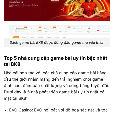
Sảnh game bài BK8 được đông đảo game thủ yêu thích
Top 5 nhà cung cấp game bài uy tín bậc nhất
tại BK8
Nhà cái hợp tác với các nhà cung cấp game bài hàng
đầu thế giới nhằm mang đến trải nghiệm chơi game
đỉnh cao, đảm bảo chất lượng và công bằng tuyệt đối.
Dưới đây là 5 nhà phát triển game bài uy tín nhất có
mặt tại BK8:
EVO Casino: EVO nổi bật với đồ họa sắc nét và tốc