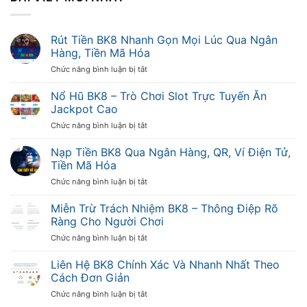
Rút Tiền BK8 Nhanh Gọn Mọi Lúc Qua Ngân
Hàng, Tiền Mã Hóa
Chức năng bình luận bị tắt
ở
Rút
Tiền
Nổ Hũ BK8 – Trò Chơi Slot Trực Tuyến Ăn
BK8
Jackpot Cao
Nhanh
Chức năng bình luận bị tắt
ở
Gọn
Nổ
Mọi
Hũ
Nạp Tiền BK8 Qua Ngân Hàng, QR, Ví Điện Tử,
Lúc
BK8
Qua
Tiền Mã Hóa
–
Ngân
Chức năng bình luận bị tắt
ở
Trò
Hàng,
Nạp
Chơi
Tiền
Tiền
Miễn Trừ Trách Nhiệm BK8 – Thông Điệp Rõ
Slot
Mã
BK8
Trực
Ràng Cho Người Chơi
Hóa
Qua
Tuyến
Chức năng bình luận bị tắt
ở
Ngân
Ăn
Miễn
Hàng,
Jackpot
Trừ
Liên Hệ BK8 Chính Xác Và Nhanh Nhất Theo
QR,
Cao
Trách
Ví
Cách Đơn Giản
Nhiệm
Điện
Chức năng bình luận bị tắt
ở
BK8
Tử,
Liên