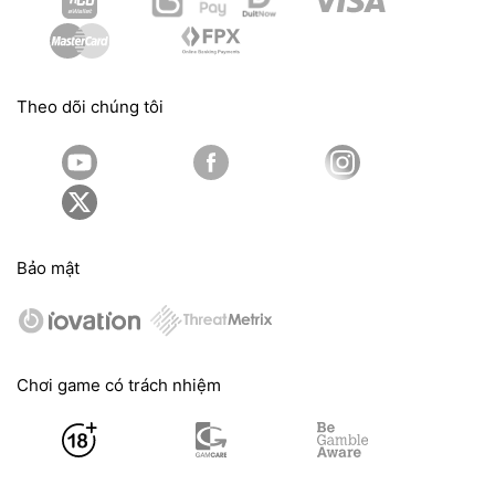
Theo dõi chúng tôi
Bảo mật
Chơi game có trách nhiệm