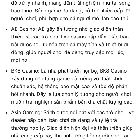
độ xử lý nhanh, mang đến trải nghiệm như tại sòng
bạc thực. Sảnh game đa dạng, hỗ trợ nhiều cấp độ
người chơi, phù hợp cho cả người mới lẫn cao thủ.
AE Casino: AE gây ấn tượng nhờ giao diện thân
thiện và các trò chơi live casino hấp dẫn. Các bàn
bài được tối ưu hóa trên cả máy tính và thiết bị di
động, giúp người chơi dễ dàng truy cập mọi lúc,
mọi nơi.
BK8 Casino: Là nhà phát triển nội bộ, BK8 Casino
xây dựng nền tảng game bài riêng với luật chơi
chuẩn xác, hệ thống bảo mật cao và tốc độ phản
hồi nhanh. Đây là lựa chọn lý tưởng cho người chơi
muốn trải nghiệm sản phẩm bản địa chất lượng cao.
Asia Gaming: Sảnh cược nổi bật với các trò chơi live
dealer hấp dẫn, bàn chơi đa dạng và tỷ lệ trả
thưởng hợp lý. Giao diện hiện đại và thân thiện giúp
nhà cung cấp này thu hút lượng lớn người chơi tại