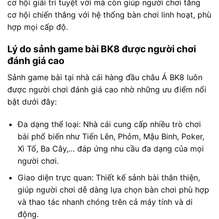
cơ hội giải trí tuyệt vời mà còn giúp người chơi tăng
cơ hội chiến thắng với hệ thống bàn chơi linh hoạt, phù
hợp mọi cấp độ.
Lý do sảnh game bài BK8 được người chơi
đánh giá cao
Sảnh game bài tại nhà cái hàng đầu châu Á BK8 luôn
được người chơi đánh giá cao nhờ những ưu điểm nổi
bật dưới đây:
Đa dạng thể loại: Nhà cái cung cấp nhiều trò chơi
bài phổ biến như Tiến Lên, Phỏm, Mậu Binh, Poker,
Xì Tố, Ba Cây,… đáp ứng nhu cầu đa dạng của mọi
người chơi.
Giao diện trực quan: Thiết kế sảnh bài thân thiện,
giúp người chơi dễ dàng lựa chọn bàn chơi phù hợp
và thao tác nhanh chóng trên cả máy tính và di
động.