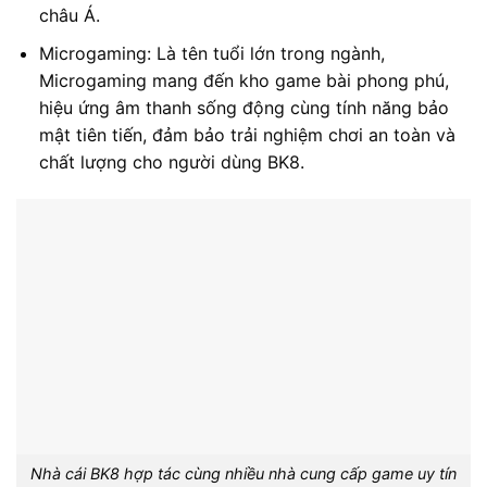
châu Á.
Microgaming: Là tên tuổi lớn trong ngành,
Microgaming mang đến kho game bài phong phú,
hiệu ứng âm thanh sống động cùng tính năng bảo
mật tiên tiến, đảm bảo trải nghiệm chơi an toàn và
chất lượng cho người dùng BK8.
Nhà cái BK8 hợp tác cùng nhiều nhà cung cấp game uy tín