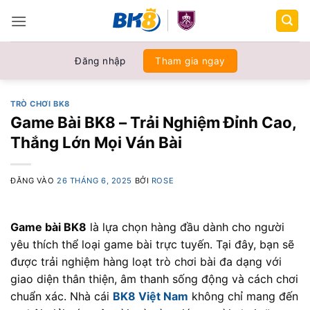
Bỏ
qua
nội
dung
Đăng nhập
Tham gia ngay
TRÒ CHƠI BK8
Game Bài BK8 – Trải Nghiệm Đỉnh Cao,
Thắng Lớn Mọi Ván Bài
ĐĂNG VÀO
26 THÁNG 6, 2025
BỞI
ROSE
Game bài BK8
là lựa chọn hàng đầu dành cho người
yêu thích thể loại game bài trực tuyến. Tại đây, bạn sẽ
được trải nghiệm hàng loạt trò chơi bài đa dạng với
giao diện thân thiện, âm thanh sống động và cách chơi
chuẩn xác. Nhà cái
BK8 Việt Nam
không chỉ mang đến