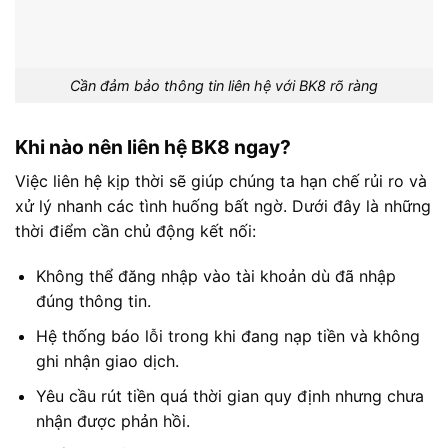
Cần đảm bảo thông tin liên hệ với BK8 rõ ràng
Khi nào nên liên hệ BK8 ngay?
Việc liên hệ kịp thời sẽ giúp chúng ta hạn chế rủi ro và
xử lý nhanh các tình huống bất ngờ. Dưới đây là những
thời điểm cần chủ động kết nối:
Không thể đăng nhập vào tài khoản dù đã nhập
đúng thông tin.
Hệ thống báo lỗi trong khi đang nạp tiền và không
ghi nhận giao dịch.
Yêu cầu rút tiền quá thời gian quy định nhưng chưa
nhận được phản hồi.