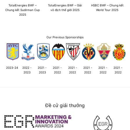
TotalEnergies BWF –
TotalEnergies BWF – Giải
HSBC BWF – Chung kết
Chung kết Sudirman Cup
vô địch thế giới 2025
World Tour 2025
2025
Our Previous Sponsorships
2023-24
2022 -
2021 -
2021 -
2021 -
2021 -
2021 -
2021 -
2023
2023
2022
2022
2022
2022
2022
Đề cử giải thưởng