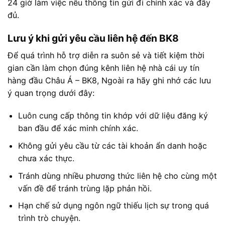
24 giờ làm việc nếu thông tin gửi đi chính xác và đầy
đủ.
Lưu ý khi gửi yêu cầu liên hệ đến BK8
Để quá trình hỗ trợ diễn ra suôn sẻ và tiết kiệm thời
gian cần làm chọn đúng kênh liên hệ nhà cái uy tín
hàng đầu Châu Á – BK8, Ngoài ra hãy ghi nhớ các lưu
ý quan trọng dưới đây:
Luôn cung cấp thông tin khớp với dữ liệu đăng ký
ban đầu để xác minh chính xác.
Không gửi yêu cầu từ các tài khoản ẩn danh hoặc
chưa xác thực.
Tránh dùng nhiều phương thức liên hệ cho cùng một
vấn đề để tránh trùng lặp phản hồi.
Hạn chế sử dụng ngôn ngữ thiếu lịch sự trong quá
trình trò chuyện.