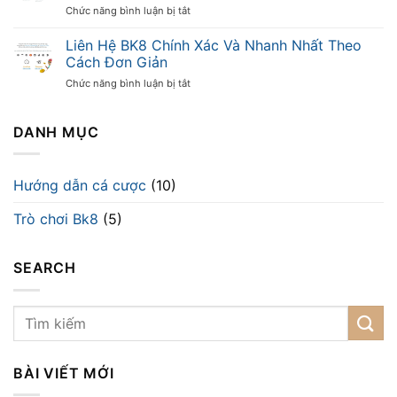
Tuyến
Chức năng bình luận bị tắt
ở
Ngân
Ăn
Miễn
Hàng,
Jackpot
Trừ
Liên Hệ BK8 Chính Xác Và Nhanh Nhất Theo
QR,
Cao
Trách
Ví
Cách Đơn Giản
Nhiệm
Điện
Chức năng bình luận bị tắt
ở
BK8
Tử,
Liên
–
Tiền
Hệ
Thông
Mã
BK8
DANH MỤC
Điệp
Hóa
Chính
Rõ
Xác
Ràng
Và
Cho
Hướng dẫn cá cược
(10)
Nhanh
Người
Nhất
Chơi
Trò chơi Bk8
(5)
Theo
Cách
Đơn
Giản
SEARCH
BÀI VIẾT MỚI