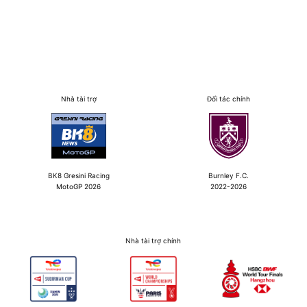
Nhà tài trợ
Đối tác chính
BK8 Gresini Racing
Burnley F.C.
MotoGP 2026
2022-2026
Nhà tài trợ chính