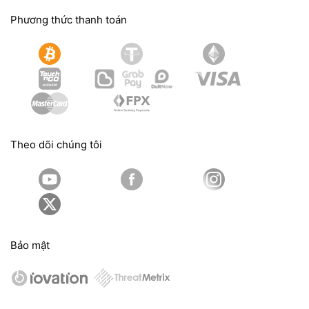
Phương thức thanh toán
Theo dõi chúng tôi
Bảo mật