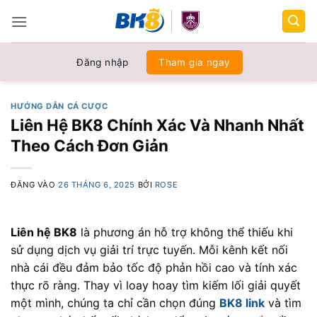
Bỏ
qua
nội
dung
Đăng nhập
Tham gia ngay
HƯỚNG DẪN CÁ CƯỢC
Liên Hệ BK8 Chính Xác Và Nhanh Nhất
Theo Cách Đơn Giản
ĐĂNG VÀO
26 THÁNG 6, 2025
BỞI
ROSE
Liên hệ BK8
là phương án hỗ trợ không thể thiếu khi
sử dụng dịch vụ giải trí trực tuyến. Mỗi kênh kết nối
nhà cái đều đảm bảo tốc độ phản hồi cao và tính xác
thực rõ ràng. Thay vì loay hoay tìm kiếm lối giải quyết
một mình, chúng ta chỉ cần chọn đúng
BK8 link
và tìm