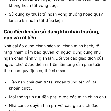
không hoàn tất vòng cược
Sử dụng kỹ thuật trì hoãn vòng thưởng hoặc quay
lại sau khi hoàn tất điều kiện
Các điều khoản sử dụng khi nhận thưởng,
nạp và rút tiền
Nhà cái áp dụng chính sách tài chính minh bạch, rõ
ràng nhằm đảm bảo quyền lợi người dùng cũng như
ngăn chặn hành vi gian lận. Đối với các giao dịch của
người chơi được diễn ra trên nền tảng cần phải tuân
theo các quy định cụ thể như sau:
Tiền nạp phải đến từ tài khoản trùng tên với tài
khoản cược.
Mọi thông tin rút tiền phải được xác minh chính chủ.
Nhà cái có quyền tính phí với các giao dịch đặc