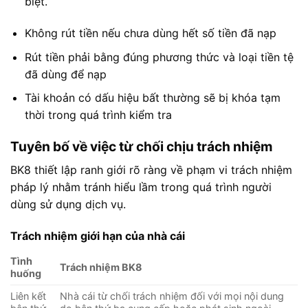
biệt.
Không rút tiền nếu chưa dùng hết số tiền đã nạp
Rút tiền phải bằng đúng phương thức và loại tiền tệ
đã dùng để nạp
Tài khoản có dấu hiệu bất thường sẽ bị khóa tạm
thời trong quá trình kiểm tra
Tuyên bố về việc từ chối chịu trách nhiệm
BK8 thiết lập ranh giới rõ ràng về phạm vi trách nhiệm
pháp lý nhằm tránh hiểu lầm trong quá trình người
dùng sử dụng dịch vụ.
Trách nhiệm giới hạn của nhà cái
Tình
Trách nhiệm BK8
huống
Liên kết
Nhà cái từ chối trách nhiệm đối với mọi nội dung