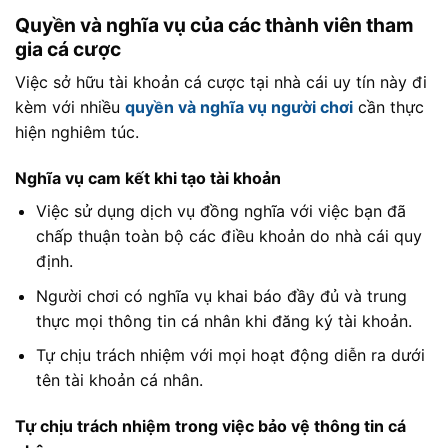
Quyền và nghĩa vụ của các thành viên tham
gia cá cược
Việc sở hữu tài khoản cá cược tại nhà cái uy tín này đi
kèm với nhiều
quyền và nghĩa vụ người chơi
cần thực
hiện nghiêm túc.
Nghĩa vụ cam kết khi tạo tài khoản
Việc sử dụng dịch vụ đồng nghĩa với việc bạn đã
chấp thuận toàn bộ các điều khoản do nhà cái quy
định.
Người chơi có nghĩa vụ khai báo đầy đủ và trung
thực mọi thông tin cá nhân khi đăng ký tài khoản.
Tự chịu trách nhiệm với mọi hoạt động diễn ra dưới
tên tài khoản cá nhân.
Tự chịu trách nhiệm trong việc bảo vệ thông tin cá