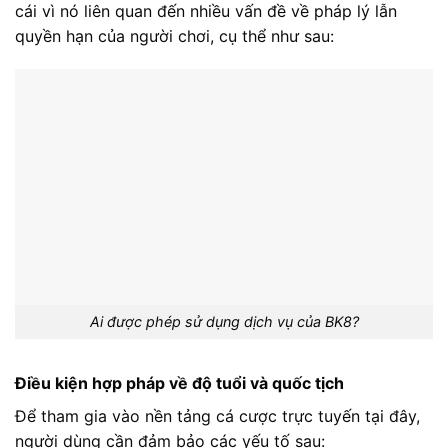
cái vì nó liên quan đến nhiều vấn đề về pháp lý lẫn
quyền hạn của người chơi, cụ thể như sau:
Ai được phép sử dụng dịch vụ của BK8?
Điều kiện hợp pháp về độ tuổi và quốc tịch
Để tham gia vào nền tảng cá cược trực tuyến tại đây,
người dùng cần đảm bảo các yếu tố sau: