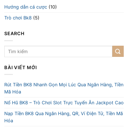
Và
Cho
Hướng dẫn cá cược
(10)
Nhanh
Người
Nhất
Chơi
Trò chơi Bk8
(5)
Theo
Cách
Đơn
Giản
SEARCH
BÀI VIẾT MỚI
Rút Tiền BK8 Nhanh Gọn Mọi Lúc Qua Ngân Hàng, Tiền
Mã Hóa
Nổ Hũ BK8 – Trò Chơi Slot Trực Tuyến Ăn Jackpot Cao
Nạp Tiền BK8 Qua Ngân Hàng, QR, Ví Điện Tử, Tiền Mã
Hóa