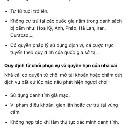
Từ 18 tuổi trở lên.
Không cư trú tại các quốc gia nằm trong danh sách
bị cấm như: Hoa Kỳ, Anh, Pháp, Hà Lan, Iran,
Curacao,…
Có quyền pháp lý sử dụng dịch vụ cá cược trực
tuyến theo quy định của quốc gia sở tại.
Quy định từ chối phục vụ và quyền hạn của nhà cái
Nhà cái có quyền từ chối mở tài khoản hoặc chấm dứt
dịch vụ bất cứ lúc nào nếu phát hiện người chơi:
Sử dụng danh tính giả mạo.
Vi phạm điều khoản, gian lận hoặc cư trú tại vùng
cấm.
Không hợp tác khi làm thủ tục xác minh danh tính.