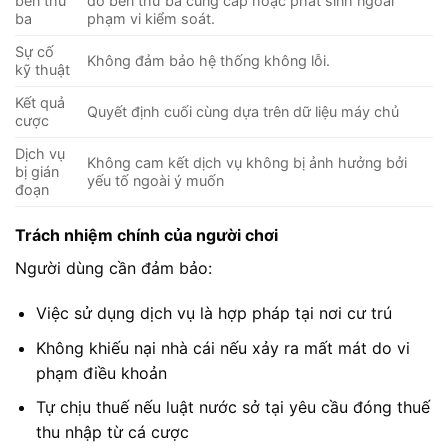
bên thứ
do bên thứ ba cung cấp hoặc phát sinh ngoài
ba
phạm vi kiểm soát.
Sự cố
Không đảm bảo hệ thống không lỗi.
kỹ thuật
Kết quả
Quyết định cuối cùng dựa trên dữ liệu máy chủ
cược
Dịch vụ
Không cam kết dịch vụ không bị ảnh hưởng bởi
bị gián
yếu tố ngoài ý muốn
đoạn
Trách nhiệm chính của người chơi
Người dùng cần đảm bảo:
Việc sử dụng dịch vụ là hợp pháp tại nơi cư trú
Không khiếu nại nhà cái nếu xảy ra mất mát do vi
phạm điều khoản
Tự chịu thuế nếu luật nước sở tại yêu cầu đóng thuế
thu nhập từ cá cược