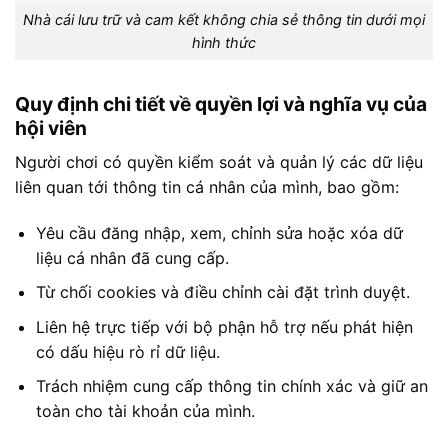
Nhà cái lưu trữ và cam kết không chia sẻ thông tin dưới mọi
hình thức
Quy định chi tiết về quyền lợi và nghĩa vụ của
hội viên
Người chơi có quyền kiểm soát và quản lý các dữ liệu
liên quan tới thông tin cá nhân của mình, bao gồm:
Yêu cầu đăng nhập, xem, chỉnh sửa hoặc xóa dữ
liệu cá nhân đã cung cấp.
Từ chối cookies và điều chỉnh cài đặt trình duyệt.
Liên hệ trực tiếp với bộ phận hỗ trợ nếu phát hiện
có dấu hiệu rò rỉ dữ liệu.
Trách nhiệm cung cấp thông tin chính xác và giữ an
toàn cho tài khoản của mình.