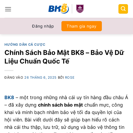
Bỏ
qua
nội
dung
Đăng nhập
Tham gia ngay
HƯỚNG DẪN CÁ CƯỢC
Chính Sách Bảo Mật BK8 – Bảo Vệ Dữ
Liệu Chuẩn Quốc Tế
ĐĂNG VÀO
26 THÁNG 6, 2025
BỞI
ROSE
BK8
– một trong những nhà cái uy tín hàng đầu châu Á
– đã xây dựng
chính sách bảo mật
chuẩn mực, công
khai và minh bạch nhằm bảo vệ tối đa quyền lợi của
hội viên. Bài viết dưới đây sẽ giúp bạn hiểu rõ cách
nhà cái thu thập, lưu trữ, sử dụng và bảo vệ thông tin