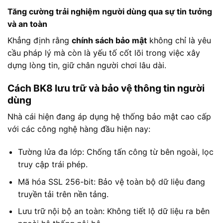
Tăng cường trải nghiệm người dùng qua sự tin tưởng
và an toàn
Khẳng định rằng
chính sách bảo mật
không chỉ là yêu
cầu pháp lý mà còn là yếu tố cốt lõi trong việc xây
dựng lòng tin, giữ chân người chơi lâu dài.
Cách BK8 lưu trữ và bảo vệ thông tin người
dùng
Nhà cái hiện đang áp dụng hệ thống bảo mật cao cấp
với các công nghệ hàng đầu hiện nay:
Tường lửa đa lớp: Chống tấn công từ bên ngoài, lọc
truy cập trái phép.
Mã hóa SSL 256-bit: Bảo vệ toàn bộ dữ liệu đang
truyền tải trên nền tảng.
Lưu trữ nội bộ an toàn: Không tiết lộ dữ liệu ra bên