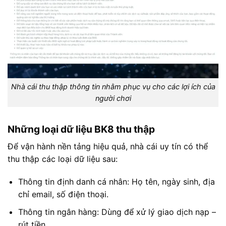
Nhà cái thu thập thông tin nhằm phục vụ cho các lợi ích của
người chơi
Những loại dữ liệu BK8 thu thập
Để vận hành nền tảng hiệu quả, nhà cái uy tín có thể
thu thập các loại dữ liệu sau:
Thông tin định danh cá nhân: Họ tên, ngày sinh, địa
chỉ email, số điện thoại.
Thông tin ngân hàng: Dùng để xử lý giao dịch nạp –
rút tiền.