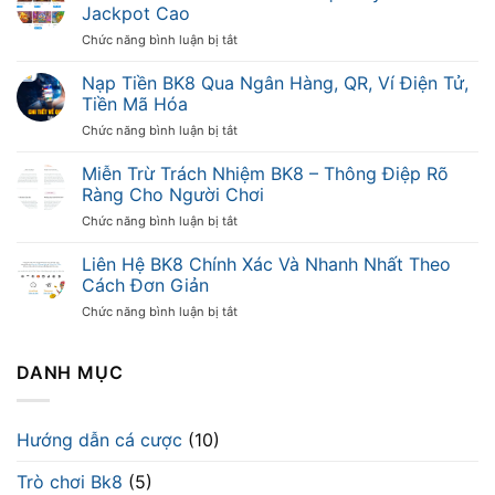
BK8
Jackpot Cao
Nhanh
Chức năng bình luận bị tắt
ở
Gọn
Nổ
Mọi
Hũ
Nạp Tiền BK8 Qua Ngân Hàng, QR, Ví Điện Tử,
Lúc
BK8
Qua
Tiền Mã Hóa
–
Ngân
Chức năng bình luận bị tắt
ở
Trò
Hàng,
Nạp
Chơi
Tiền
Tiền
Miễn Trừ Trách Nhiệm BK8 – Thông Điệp Rõ
Slot
Mã
BK8
Trực
Ràng Cho Người Chơi
Hóa
Qua
Tuyến
Chức năng bình luận bị tắt
ở
Ngân
Ăn
Miễn
Hàng,
Jackpot
Trừ
Liên Hệ BK8 Chính Xác Và Nhanh Nhất Theo
QR,
Cao
Trách
Ví
Cách Đơn Giản
Nhiệm
Điện
Chức năng bình luận bị tắt
ở
BK8
Tử,
Liên
–
Tiền
Hệ
Thông
Mã
BK8
DANH MỤC
Điệp
Hóa
Chính
Rõ
Xác
Ràng
Và
Cho
Hướng dẫn cá cược
(10)
Nhanh
Người
Nhất
Chơi
Trò chơi Bk8
(5)
Theo