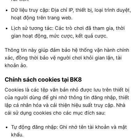
Dữ liệu truy cập: Địa chỉ IP, thiết bị, loại trình duyệt,
hoạt động trên trang web.
Lịch sử tương tác: Các trò chơi đã tham gia, thời
gian hoạt động, mức cược, kết quả cược.
Thông tin này giúp đảm bảo hệ thống vận hành chính
xác, đồng thời bảo vệ người chơi khỏi gian lận, tài
khoản ảo.
Chính sách cookies tại BK8
Cookies là các tệp văn bản nhỏ được lưu trên thiết bị
của người dùng để ghi nhớ thông tin đăng nhập, thiết
lập cá nhân hóa và cải thiện hiệu suất truy cập. Nhà
cái sử dụng cookies cho các mục đích sau:
Tự động đăng nhập: Ghi nhớ tên tài khoản và mật
khẩu.