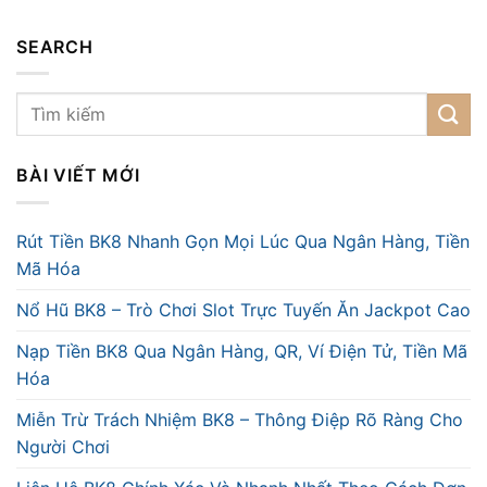
Cách
Đơn
Giản
SEARCH
BÀI VIẾT MỚI
Rút Tiền BK8 Nhanh Gọn Mọi Lúc Qua Ngân Hàng, Tiền
Mã Hóa
Nổ Hũ BK8 – Trò Chơi Slot Trực Tuyến Ăn Jackpot Cao
Nạp Tiền BK8 Qua Ngân Hàng, QR, Ví Điện Tử, Tiền Mã
Hóa
Miễn Trừ Trách Nhiệm BK8 – Thông Điệp Rõ Ràng Cho
Người Chơi